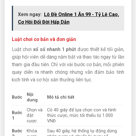
Xem ngay:
Lô Đề Online 1 Ăn 99 - Tỷ Lệ Cao,
Cơ Hội Đổi Đời Hấp Dẫn
Luật chơi cơ bản và đơn giản
Luật chơi
xổ số nhanh 1 phút
được thiết kế tối giản,
giúp hội viên dễ dàng nắm bắt và thao tác ngay từ lần
tham gia đầu tiên. Chỉ với vài bước cơ bản, mỗi phiên
quay diễn ra nhanh chóng nhưng vẫn đảm bảo tính
kịch tính và cơ hội săn thưởng liên tục.
Nội
Bước
Mô tả chi tiết
dung
Chọn và
Có 40 giây để lựa chọn con và hình
Bước
đặt
thức cược, mức tối thiểu từ 1.000
1
cược
VNĐ
Bước
Khóa
Sau 40 giây, hệ thống tự động dừng