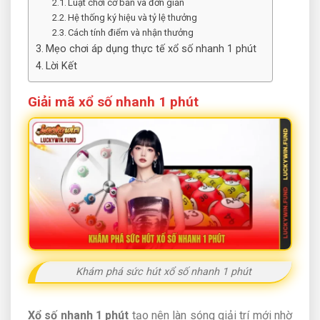
Luật chơi cơ bản và đơn giản
Hệ thống ký hiệu và tỷ lệ thưởng
Cách tính điểm và nhận thưởng
Mẹo chơi áp dụng thực tế xổ số nhanh 1 phút
Lời Kết
Giải mã xổ số nhanh 1 phút
Khám phá sức hút xổ số nhanh 1 phút
Xổ số nhanh 1 phút
tạo nên làn sóng giải trí mới nhờ