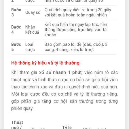
2
cược
nhận cược và chuẩn bị quay số
Bước
Quá trình quay diễn ra trong 20 giây
Quay số
3
với kết quả hoàn toàn ngẫu nhiên
Kết quả hiển thị ngay lập tức, tiền
Bước
Nhận
thắng được cộng trực tiếp vào tài
4
kết quả
khoản
Bước
Loại
Bao gồm bao lô, đề (đầu, đuôi), 3
5
cược
càng, 4 càng, xiên, lô trượt
Hệ thống ký hiệu và tỷ lệ thưởng
Khi tham gia
xổ số nhanh 1 phú
t, việc nắm rõ các
thuật ngữ và hình thức cược cơ bản sẽ giúp hội viên
thao tác chính xác và đưa ra quyết định hiệu quả hơn.
Mỗi loại cược đều có cơ chế và tỷ lệ thưởng riêng,
góp phần gia tăng cơ hội săn thưởng trong từng
phiên quay.
Thuật
ngữ /
Tỷ lệ