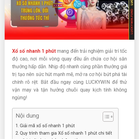
Xổ số nhanh 1 phút
mang đến trải nghiệm giải trí tốc
độ cao, nơi mỗi vòng quay đều ẩn chứa cơ hội săn
thưởng hấp dẫn. Nhịp độ nhanh cùng phần thưởng giá
trị tạo nên sức hút mạnh mẽ, mở ra cơ hội bứt phá tài
chính rõ rệt. Bắt đầu ngay cùng LUCKYWIN để thử
vận may và tận hưởng chuỗi quay kịch tính không
ngừng!
Nội dung
Giải mã xổ số nhanh 1 phút
Quy trình tham gia Xổ số nhanh 1 phút chi tiết