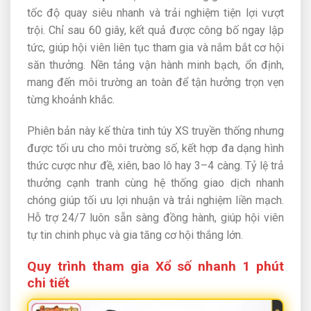
tốc độ quay siêu nhanh và trải nghiệm tiện lợi vượt
trội. Chỉ sau 60 giây, kết quả được công bố ngay lập
tức, giúp hội viên liên tục tham gia và nắm bắt cơ hội
săn thưởng. Nền tảng vận hành minh bạch, ổn định,
mang đến môi trường an toàn để tận hưởng trọn vẹn
từng khoảnh khắc.
Phiên bản này kế thừa tinh túy XS truyền thống nhưng
được tối ưu cho môi trường số, kết hợp đa dạng hình
thức cược như đề, xiên, bao lô hay 3–4 càng. Tỷ lệ trả
thưởng cạnh tranh cùng hệ thống giao dịch nhanh
chóng giúp tối ưu lợi nhuận và trải nghiệm liền mạch.
Hỗ trợ 24/7 luôn sẵn sàng đồng hành, giúp hội viên
tự tin chinh phục và gia tăng cơ hội thắng lớn.
Quy trình tham gia Xổ số nhanh 1 phút
chi tiết