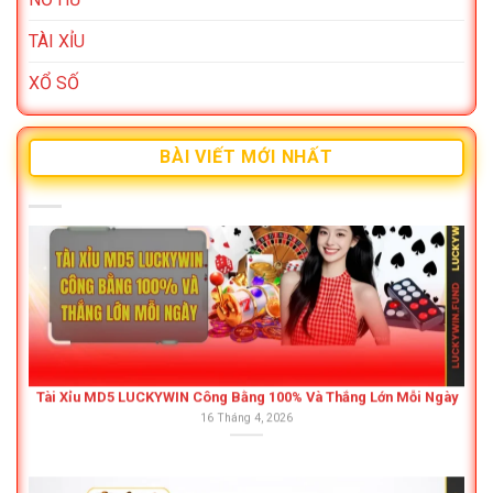
16 Tháng 4, 2026
TÀI XỈU
XỔ SỐ
BÀI VIẾT MỚI NHẤT
Tài Xỉu MD5 LUCKYWIN Công Bằng 100% Và Thắng Lớn Mỗi Ngày
16 Tháng 4, 2026