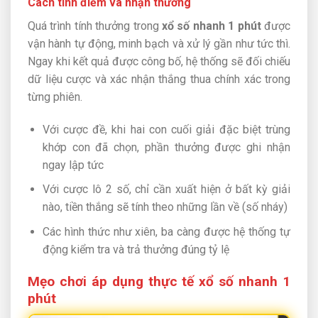
Cách tính điểm và nhận thưởng
Quá trình tính thưởng trong
xổ số nhanh 1 phút
được
vận hành tự động, minh bạch và xử lý gần như tức thì.
Ngay khi kết quả được công bố, hệ thống sẽ đối chiếu
dữ liệu cược và xác nhận thắng thua chính xác trong
từng phiên.
Với cược đề, khi hai con cuối giải đặc biệt trùng
khớp con đã chọn, phần thưởng được ghi nhận
ngay lập tức
Với cược lô 2 số, chỉ cần xuất hiện ở bất kỳ giải
nào, tiền thắng sẽ tính theo những lần về (số nháy)
Các hình thức như xiên, ba càng được hệ thống tự
động kiểm tra và trả thưởng đúng tỷ lệ
Mẹo chơi áp dụng thực tế xổ số nhanh 1
phút