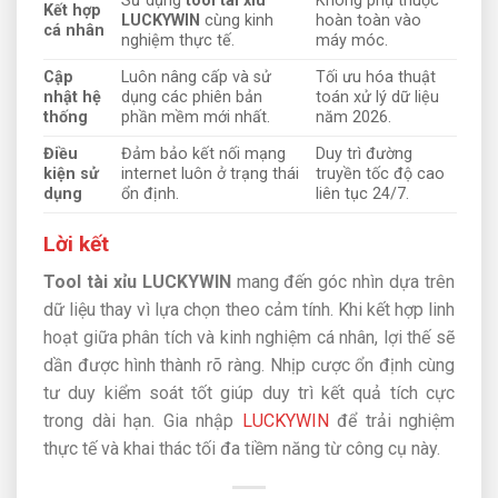
Sử dụng
tool tài xỉu
Không phụ thuộc
Kết hợp
LUCKYWIN
cùng kinh
hoàn toàn vào
cá nhân
nghiệm thực tế.
máy móc.
Cập
Luôn nâng cấp và sử
Tối ưu hóa thuật
nhật hệ
dụng các phiên bản
toán xử lý dữ liệu
thống
phần mềm mới nhất.
năm 2026.
Điều
Đảm bảo kết nối mạng
Duy trì đường
kiện sử
internet luôn ở trạng thái
truyền tốc độ cao
dụng
ổn định.
liên tục 24/7.
Lời kết
Tool tài xỉu LUCKYWIN
mang đến góc nhìn dựa trên
dữ liệu thay vì lựa chọn theo cảm tính. Khi kết hợp linh
hoạt giữa phân tích và kinh nghiệm cá nhân, lợi thế sẽ
dần được hình thành rõ ràng. Nhịp cược ổn định cùng
tư duy kiểm soát tốt giúp duy trì kết quả tích cực
trong dài hạn. Gia nhập
LUCKYWIN
để trải nghiệm
thực tế và khai thác tối đa tiềm năng từ công cụ này.