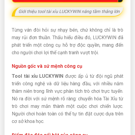
Giới thiệu tool tài xỉu LUCKYWIN nâng tầm thắng lớn
Từng ván đòi hỏi sự nhạy bén, chứ không chỉ là trò
may rủi đơn thuần. Thấu hiểu điều đó, LUCKYWIN đã
phát triển một công cụ hỗ trợ độc quyền, mang đến
cho người chơi lợi thế cạnh tranh vượt trội.
Nguồn gốc và sứ mệnh công cụ
Tool tài xỉu LUCKYWIN
được ấp ủ từ đội ngũ phát
triển công nghệ và dữ liệu hàng đầu, với nhiều năm
thâm niên trong lĩnh vực phân tích trò chơi trực tuyến.
Nó ra đời với sứ mệnh rõ ràng: chuyển hóa Tài Xỉu từ
trò chơi may mắn thành một cuộc chơi chiến lược.
Người chơi hoàn toàn có thể tự tin đặt cược dựa trên
cơ sở khoa học.