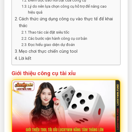
Điểm độc đáo nổi bật của công cụ
Lý do nên lựa chọn công cụ hỗ trợ để nâng cao
hiệu quả
Cách thức ứng dụng công cụ vào thực tế để khai
thác
Thao tác cài đặt siêu tốc
Các bước vận hành công cụ cơ bản
Đọc hiểu giao diện dự đoán
Mẹo chơi thực chiến cùng tool
Lời kết
Giới thiệu công cụ tài xỉu