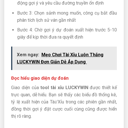
động gợi ý và yêu cầu đường truyền ổn định
Bước 3: Chọn sảnh mong muốn, công cụ bắt đầu
phân tích lịch sử ván gần nhất
Bước 4: Chờ gợi ý dự đoán xuất hiện trước 5-10
giây để kịp thời đưa ra quyết định
Xem ngay:
Mẹo Chơi Tài Xỉu Luôn Thắng
LUCKYWIN Đơn Giản Dễ Áp Dụng
Đọc hiểu giao diện dự đoán
Giao diện của
tool tài xỉu LUCKYWIN
được thiết kế
trực quan, dễ hiểu. Bạn sẽ thấy các biểu đồ thống kê,
tỷ lệ xuất hiện của Tài/Xỉu trong các phiên gần nhất,
đồng thời gợi ý đặt cược cuối cùng cũng được hiển
thị rõ ràng.