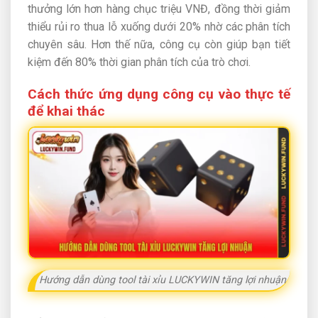
thưởng lớn hơn hàng chục triệu VNĐ, đồng thời giảm
thiểu rủi ro thua lỗ xuống dưới 20% nhờ các phân tích
chuyên sâu. Hơn thế nữa, công cụ còn giúp bạn tiết
kiệm đến 80% thời gian phân tích của trò chơi.
Cách thức ứng dụng công cụ vào thực tế
để khai thác
Hướng dẫn dùng tool tài xỉu LUCKYWIN tăng lợi nhuận