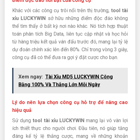
Điểm độc đáo nổi bật của công cụ
Khác với các công cụ trôi nổi trên thị trường,
tool tài
xỉu LUCKYWIN
sở hữu những điểm độc đáo không
thể tìm thấy ở bất kỳ nơi nào khác. Nó tích hợp thuật
toán phân tích Big Data, liên tục cập nhật và học hỏi
từ hàng triệu kết quả ván đấu trước đó, mang lại tỷ lệ
dự đoán chính xác lên đến 80%. Chỉ trong vòng 3 giây,
công cụ đã có thể đưa ra gợi ý đặt cược cho bạn.
Xem ngay:
Tài Xỉu MD5 LUCKYWIN Công
Bằng 100% Và Thắng Lớn Mỗi Ngày
Lý do nên lựa chọn công cụ hỗ trợ để nâng cao
hiệu quả
Sử dụng
tool tài xỉu LUCKYWIN
mang lại vô vàn lợi
ích thiết thực cho người chơi. Đầu tiên, nó giúp tăng
đáng kể tỷ lệ thắng cược, mang về những khoản