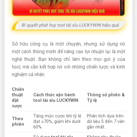
Bí quyết phát huy tool tài xỉu LUCKYWIN hiệu quả
Sở hữu công cụ là một chuyện, nhưng sử dụng nó
một cách thông minh để nâng cao lợi nhuận lại là một
nghệ thuật. Bạn không chỉ làm theo mọi gợi ý của
tool, mà cần kết hợp nó với những chiến lược và kinh
nghiệm cá nhân.
Chiến
thuật
Cách thức vận hành
Thông số phiên &
đặt
tool tài xỉu LUCKYWIN
Tỷ lệ
cược
Tăng mức cược khi tỷ lệ
Phân tích dựa trên
Theo
đạt ≥70%, giảm khi dưới
dữ liệu 5 đến 7 ván
phiên
60%.
gần nhất.