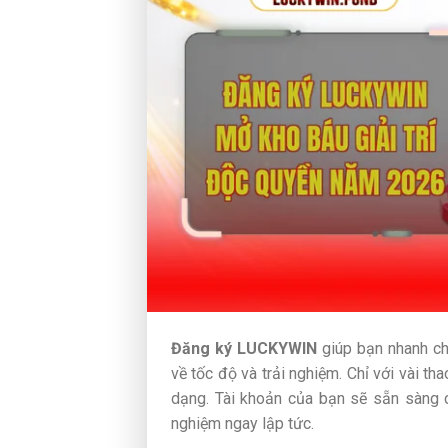
Đăng ký LUCKYWIN
giúp bạn nhanh chó
về tốc độ và trải nghiệm. Chỉ với vài t
dạng. Tài khoản của bạn sẽ sẵn sàng c
nghiệm ngay lập tức.