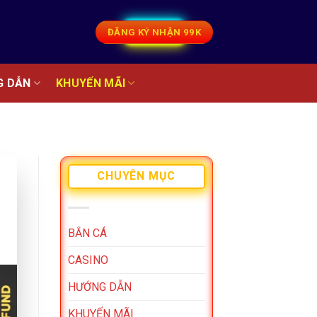
ĐĂNG KÝ NHẬN 99K
Mẹo Chơi Tài Xỉu Luôn
Thắng LUCKYWIN Đơn Giản
Dễ Áp Dụng
G DẪN
KHUYẾN MÃI
16 Tháng 4, 2026
CHUYÊN MỤC
Soi Cầu Tài Xỉu LUCKYWIN
Chiến Thuật 10 Ván Tăng
Tỷ Lệ Thắng
BẮN CÁ
16 Tháng 4, 2026
CASINO
HƯỚNG DẪN
KHUYẾN MÃI