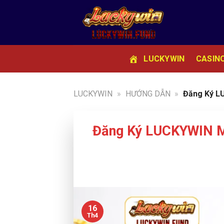
Bỏ
qua
nội
dung
LUCKYWIN
CASIN
LUCKYWIN
»
HƯỚNG DẪN
»
Đăng Ký L
Đăng Ký LUCKYWIN M
16
Th4