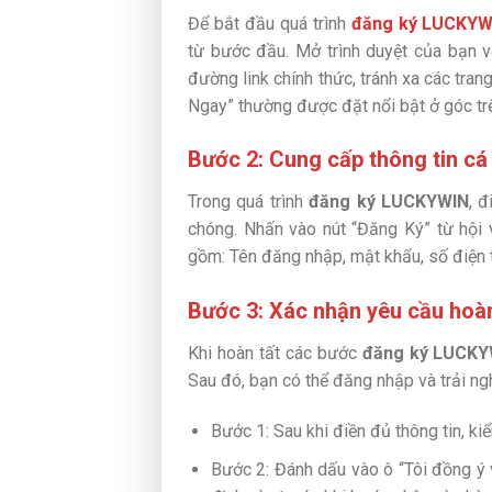
Để bắt đầu quá trình
đăng ký LUCKYW
từ bước đầu. Mở trình duyệt của bạn 
đường link chính thức, tránh xa các tra
Ngay” thường được đặt nổi bật ở góc tr
Bước 2: Cung cấp thông tin cá 
Trong quá trình
đăng ký LUCKYWIN
, 
chóng. Nhấn vào nút “Đăng Ký” từ hội 
gồm: Tên đăng nhập, mật khẩu, số điện t
Bước 3: Xác nhận yêu cầu hoàn
Khi hoàn tất các bước
đăng ký LUCKY
Sau đó, bạn có thể đăng nhập và trải ng
Bước 1: Sau khi điền đủ thông tin, ki
Bước 2: Đánh dấu vào ô “Tôi đồng ý v