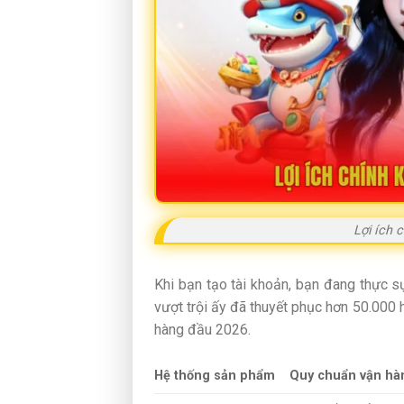
Lợi ích 
Khi bạn tạo tài khoản, bạn đang thực s
vượt trội ấy đã thuyết phục hơn 50.000
hàng đầu 2026.
Hệ thống sản phẩm
Quy chuẩn vận hà