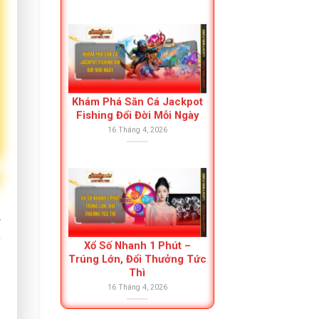
Khám Phá Săn Cá Jackpot
Fishing Đổi Đời Mỗi Ngày
16 Tháng 4, 2026
Xổ Số Nhanh 1 Phút –
Trúng Lớn, Đổi Thưởng Tức
Thì
16 Tháng 4, 2026