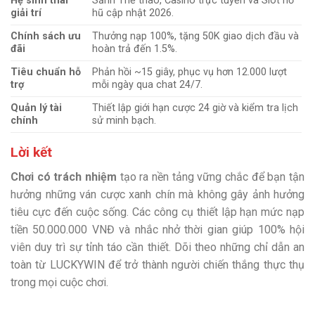
Hệ sinh thái
Sảnh Thể thao, Casino trực tuyến và Slot nổ
giải trí
hũ cập nhật 2026.
Chính sách ưu
Thưởng nạp 100%, tặng 50K giao dịch đầu và
đãi
hoàn trả đến 1.5%.
Tiêu chuẩn hỗ
Phản hồi ~15 giây, phục vụ hơn 12.000 lượt
trợ
mỗi ngày qua chat 24/7.
Quản lý tài
Thiết lập giới hạn cược 24 giờ và kiểm tra lịch
chính
sử minh bạch.
Lời kết
Chơi có trách nhiệm
tạo ra nền tảng vững chắc để bạn tận
hưởng những ván cược xanh chín mà không gây ảnh hưởng
tiêu cực đến cuộc sống. Các công cụ thiết lập hạn mức nạp
tiền 50.000.000 VNĐ và nhắc nhở thời gian giúp 100% hội
viên duy trì sự tỉnh táo cần thiết. Dõi theo những chỉ dẫn an
toàn từ LUCKYWIN để trở thành người chiến thắng thực thụ
trong mọi cuộc chơi.