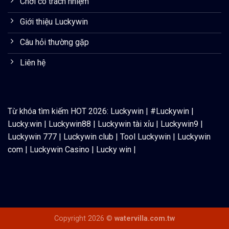
Chơi có trách nhiệm
Giới thiệu Luckywin
Câu hỏi thường gặp
Liên hệ
Từ khóa tìm kiếm HOT 2026: Luckywin | #Luckywin |
Lucky.win | Luckywin88 | Luckywin tài xỉu | Luckywin9 |
Luckywin 777 | Luckywin club | Tool Luckywin | Luckywin
com | Luckywin Casino | Lucky win |
Copyright 2026 ©
watervilla.com.tw