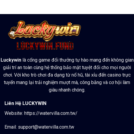
Luckywin
là cổng game đổi thưởng tự hào mang đến không gian
giải trí an toàn cùng hệ thống bảo mật tuyệt đối cho mọi người
chơi. Với kho trò chơi đa dạng từ nổ hũ, tài xỉu đến casino trực
tuyến mang lại trải nghiệm mượt mà, công bằng và cơ hội làm
giàu nhanh chóng.
Liên Hệ LUCKYWIN
Website:
https://watervilla.com.tw/
Email:
support@watervilla.com.tw