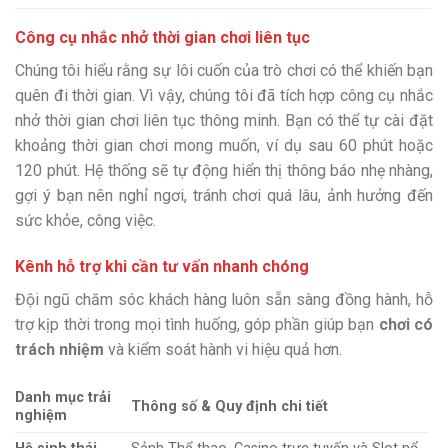
Công cụ nhắc nhở thời gian chơi liên tục
Chúng tôi hiểu rằng sự lôi cuốn của trò chơi có thể khiến bạn
quên đi thời gian. Vì vậy, chúng tôi đã tích hợp công cụ nhắc
nhở thời gian chơi liên tục thông minh. Bạn có thể tự cài đặt
khoảng thời gian chơi mong muốn, ví dụ sau 60 phút hoặc
120 phút. Hệ thống sẽ tự động hiển thị thông báo nhẹ nhàng,
gợi ý bạn nên nghỉ ngơi, tránh chơi quá lâu, ảnh hưởng đến
sức khỏe, công việc.
Kênh hỗ trợ khi cần tư vấn nhanh chóng
Đội ngũ chăm sóc khách hàng luôn sẵn sàng đồng hành, hỗ
trợ kịp thời trong mọi tình huống, góp phần giúp bạn
chơi có
trách nhiệm
và kiểm soát hành vi hiệu quả hơn.
Danh mục trải
Thông số & Quy định chi tiết
nghiệm