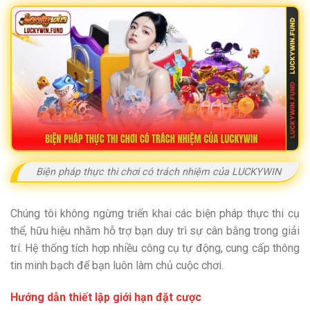
Biện pháp thực thi chơi có trách nhiệm của LUCKYWIN
Chúng tôi không ngừng triển khai các biện pháp thực thi cụ
thể, hữu hiệu nhằm hỗ trợ bạn duy trì sự cân bằng trong giải
trí. Hệ thống tích hợp nhiều công cụ tự động, cung cấp thông
tin minh bạch để bạn luôn làm chủ cuộc chơi.
Hướng dẫn thiết lập giới hạn đặt cược